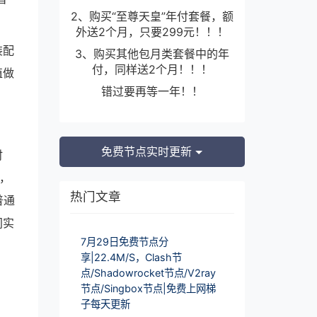
2、购买“至尊天皇”年付套餐，额
外送2个月，只要299元！！！
装配
3、购买其他包月类套餐中的年
付，同样送2个月！！！
值做
错过要再等一年！！
免费节点实时更新
时
而，
热门文章
普通
间实
7月29日免费节点分
享|22.4M/S，Clash节
点/Shadowrocket节点/V2ray
节点/Singbox节点|免费上网梯
子每天更新