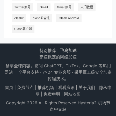
Twitter账号
Gmail
Gmail账号
入门教程
clashx
clash安全性
Clash Android
Clash客户端
特别推荐：
飞鸟加速
高速稳定的网络加速
畅享全球内容，访问 ChatGPT、TikTok、Google 等热门
网站。 全平台支持 · 7×24 专业客服 · 采用军工级安全加密
传输技术。
首页
|
免费节点
|
推荐机场
|
看看资讯
|
关于我们
|
隐私申
明
|
免责申明
|
网站地图
Copyright 2026 All Rights Reserved
Hysteria2 机场节
点中文站